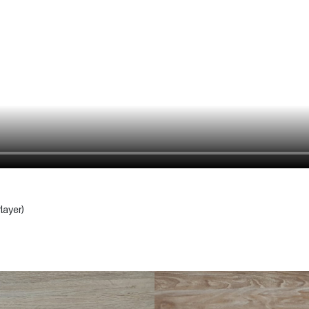
layer)