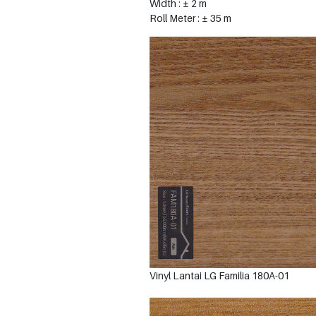
Width : ± 2 m
Roll Meter : ± 35 m
Vinyl Lantai LG Familia 180A-01